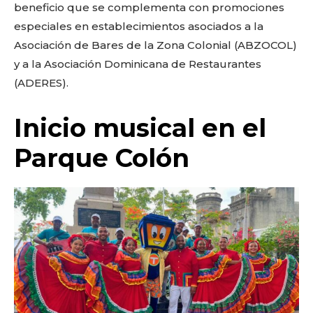
beneficio que se complementa con promociones
especiales en establecimientos asociados a la
Asociación de Bares de la Zona Colonial (ABZOCOL)
Don't miss
y a la Asociación Dominicana de Restaurantes
out!
(ADERES).
Sing up for our newsletter
to stay in the loop.
Inicio musical en el
Parque Colón