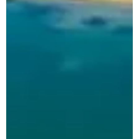
Don't miss
out!
Sing up for our newsletter
to stay in the loop.