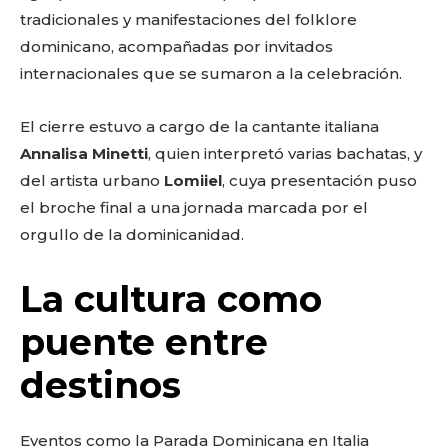
tradicionales y manifestaciones del folklore
dominicano, acompañadas por invitados
internacionales que se sumaron a la celebración.
El cierre estuvo a cargo de la cantante italiana
Annalisa Minetti
, quien interpretó varias bachatas, y
del artista urbano
Lomiiel
, cuya presentación puso
el broche final a una jornada marcada por el
orgullo de la dominicanidad.
Don't miss
La cultura como
out!
puente entre
Sing up for our newsletter
to stay in the loop.
destinos
Eventos como la Parada Dominicana en Italia