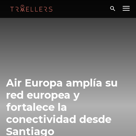
Air Europa amplía su
red europea y
fortalece la
conectividad desde
Santiago