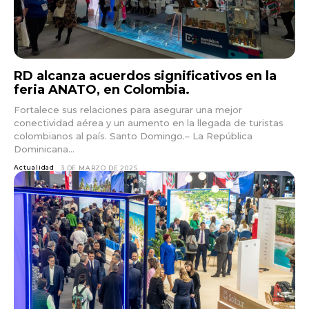
Don't miss
RD alcanza acuerdos significativos en la
out!
feria ANATO, en Colombia.
Sing up for our newsletter
Fortalece sus relaciones para asegurar una mejor
to stay in the loop.
conectividad aérea y un aumento en la llegada de turistas
colombianos al país. Santo Domingo.– La República
Dominicana...
Actualidad
3 DE MARZO DE 2025