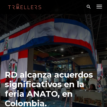
RD alcanza acuerdos
significativos en la
feria ANATO, en
Colombia.