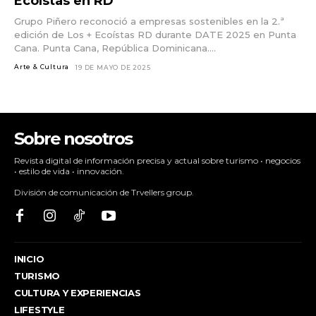
Ecoístas en RD
Grupo Piñero reconoció a empresas sostenibles en la 2.ª
edición de Los + Ecoístas RD durante DATE 2025 en Punta
Cana. Punta Cana, República Dominicana....
Arte & Cultura
19 DE MAYO DE 2025
Sobre nosotros
Revista digital de información precisa y actual sobre turismo • negocios
• estilo de vida • innovación.
División de comunicación de Trvellers group.
INICIO
TURISMO
CULTURA Y EXPERIENCIAS
LIFESTYLE