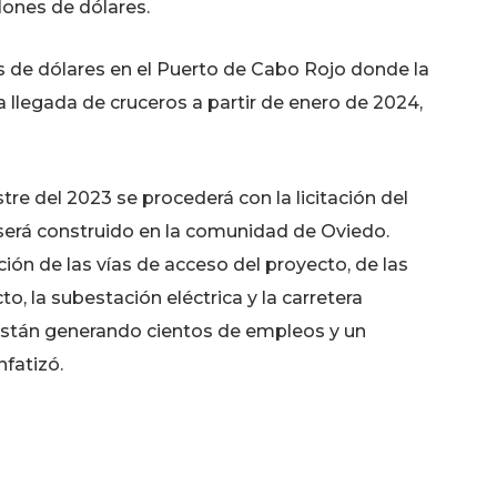
lones de dólares.
s de dólares en el Puerto de Cabo Rojo donde la
a llegada de cruceros a partir de enero de 2024,
re del 2023 se procederá con la licitación del
será construido en la comunidad de Oviedo.
ión de las vías de acceso del proyecto, de las
to, la subestación eléctrica y la carretera
 están generando cientos de empleos y un
nfatizó.
arrollo Pedernales se ha hecho tomando en
biental de la zona y de República Dominicana