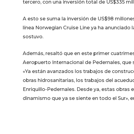
tercero, con una inversión total de US$335 mil
A esto se suma la inversión de US$98 millone
línea Norwegian Cruise Line ya ha anunciado l
sostuvo.
Además, resaltó que en este primer cuatrimest
Aeropuerto Internacional de Pedernales, que 
«Ya están avanzados los trabajos de construcc
obras hidrosanitarias, los trabajos del acueduc
Enriquillo-Pedernales. Desde ya, estas obras
dinamismo que ya se siente en todo el Sur», e
El mandatario garantizó que el proyecto des
cuenta la realidad socioeconómica y medioam