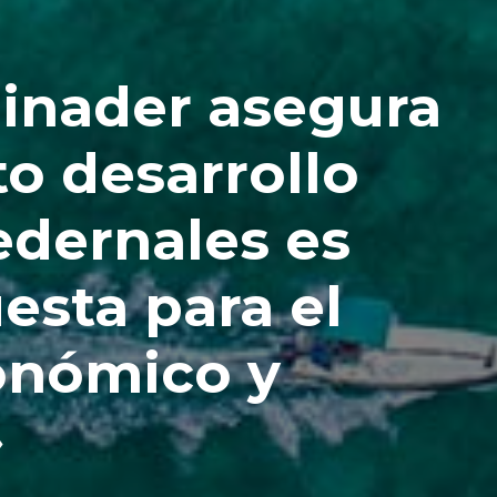
inader asegura
to desarrollo
edernales es
esta para el
onómico y
»