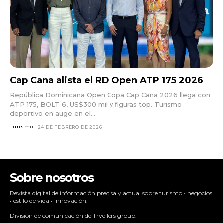
Cap Cana alista el RD Open ATP 175 2026
República Dominicana Open Copa Cap Cana 2026 llega con
ATP 175, BOLT 6, US$300 mil y figuras top. Turismo
deportivo en auge en el...
Turismo
24 DE FEBRERO DE 2026
Sobre nosotros
Revista digital de información precisa y actual sobre turismo • negocios
• estilo de vida • innovación.
División de comunicación de Trvellers group.