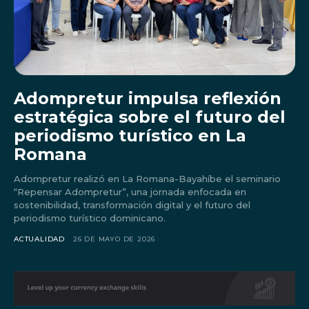
Don't miss
out!
Adompretur impulsa reflexión
estratégica sobre el futuro del
Sing up for our newsletter
periodismo turístico en La
to stay in the loop.
Romana
Adompretur realizó en La Romana-Bayahíbe el seminario
“Repensar Adompretur”, una jornada enfocada en
sostenibilidad, transformación digital y el futuro del
periodismo turístico dominicano.
ACTUALIDAD
26 DE MAYO DE 2026