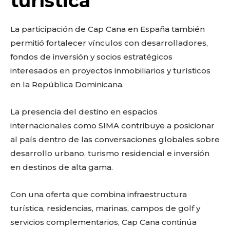
turística
La participación de Cap Cana en España también
permitió fortalecer vínculos con desarrolladores,
fondos de inversión y socios estratégicos
interesados en proyectos inmobiliarios y turísticos
en la República Dominicana.
Don't miss
La presencia del destino en espacios
out!
internacionales como SIMA contribuye a posicionar
al país dentro de las conversaciones globales sobre
Sing up for our newsletter
desarrollo urbano, turismo residencial e inversión
to stay in the loop.
en destinos de alta gama.
Con una oferta que combina infraestructura
turística, residencias, marinas, campos de golf y
servicios complementarios, Cap Cana continúa