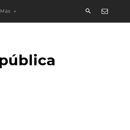
Más
epública