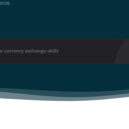
2026.
Don't miss out!
Sing up for our newsletter to stay in the loop