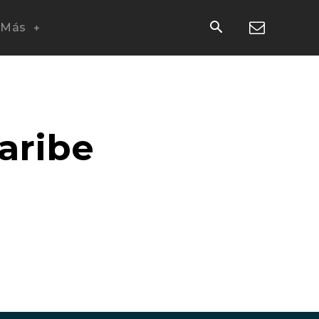
Más
aribe