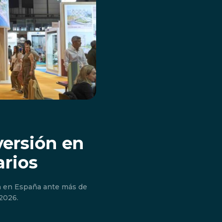
versión en
rios
n en España ante más de
2026.
Don't miss out!