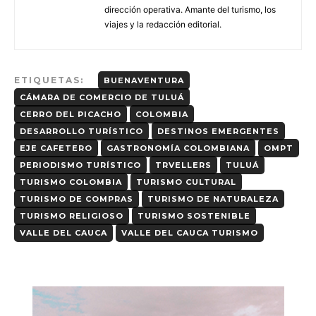
dirección operativa. Amante del turismo, los
viajes y la redacción editorial.
ETIQUETAS:
BUENAVENTURA
CÁMARA DE COMERCIO DE TULUÁ
CERRO DEL PICACHO
COLOMBIA
DESARROLLO TURÍSTICO
DESTINOS EMERGENTES
EJE CAFETERO
GASTRONOMÍA COLOMBIANA
OMPT
PERIODISMO TURÍSTICO
TRVELLERS
TULUÁ
TURISMO COLOMBIA
TURISMO CULTURAL
TURISMO DE COMPRAS
TURISMO DE NATURALEZA
TURISMO RELIGIOSO
TURISMO SOSTENIBLE
VALLE DEL CAUCA
VALLE DEL CAUCA TURISMO