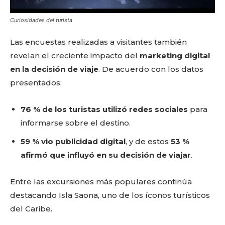
Curiosidades del turista
Las encuestas realizadas a visitantes también
revelan el creciente impacto del
marketing digital
en la decisión de viaje
. De acuerdo con los datos
presentados:
76 % de los turistas utilizó redes sociales
para
informarse sobre el destino.
59 % vio publicidad digital
, y de estos
53 %
afirmó que influyó en su decisión de viajar
.
Don't miss
out!
Entre las excursiones más populares continúa
destacando Isla Saona, uno de los íconos turísticos
Sing up for our newsletter
to stay in the loop.
del Caribe.