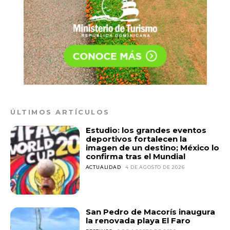
ÚLTIMOS ARTÍCULOS
Estudio: los grandes eventos
deportivos fortalecen la
imagen de un destino; México lo
confirma tras el Mundial
ACTUALIDAD
4 DE AGOSTO DE 2026
San Pedro de Macorís inaugura
la renovada playa El Faro