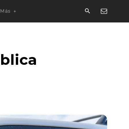
Más
blica