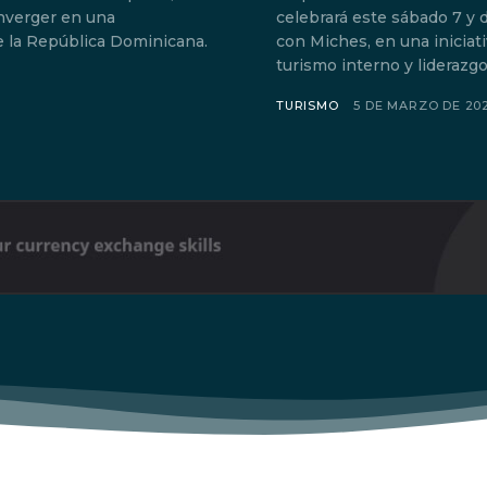
nverger en una
celebrará este sábado 7 
Don't miss out!
 la República Dominicana.
con Miches, en una iniciat
turismo interno y liderazgo
Sing up for our newsletter to stay in the loop
TURISMO
5 DE MARZO DE 20