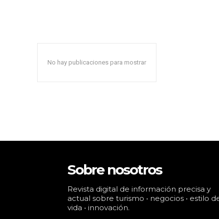
No hay publicaciones para mostrar
Sobre nosotros
Revista digital de información precisa y
actual sobre turismo • negocios • estilo d
vida • innovación.