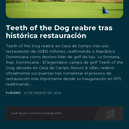
Don't miss
Teeth of the Dog reabre tras
histórica restauración
out!
Teeth of the Dog reabre en Casa de Campo tras una
Sing up for our newsletter
restauración de US$15 millones, reafirmando a República
to stay in the loop.
Dominicana como destino líder de golf de lujo. La Romana,
Rep. Dominicana.- El legendario campo de golf Teeth of the
Dog, ubicado en Casa de Campo Resort & Villas, reabrió
oficialmente sus puertas tras completar el proceso de
restauración más importante desde su inauguración en 1971,
reafirmando...
TURISMO
14 DE MARZO DE 2026