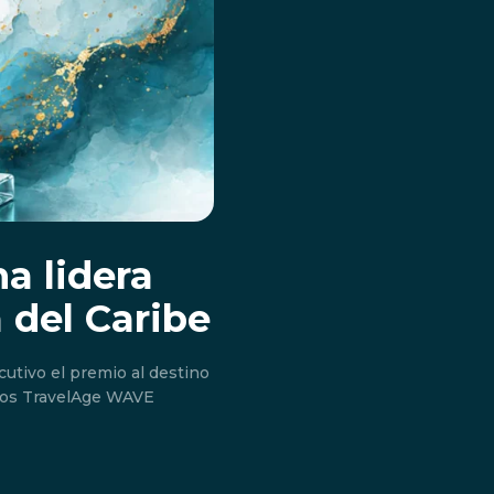
a lidera
a del Caribe
utivo el premio al destino
 los TravelAge WAVE
Don't miss out!