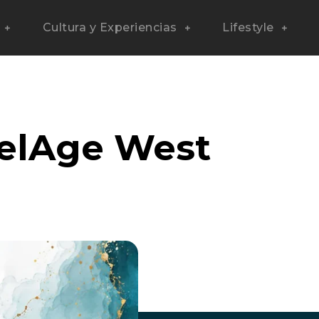
Cultura y Experiencias
Lifestyle
elAge West