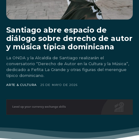
Don't miss
Santiago abre espacio de
out!
diálogo sobre derecho de autor
Sing up for our newsletter
y música típica dominicana
to stay in the loop.
La ONDA y la Alcaldía de Santiago realizarán el
conversatorio “Derecho de Autor en la Cultura y la Música”,
dedicado a Fefita La Grande y otras figuras del merengue
típico dominicano.
ARTE & CULTURA
25 DE MAYO DE 2026