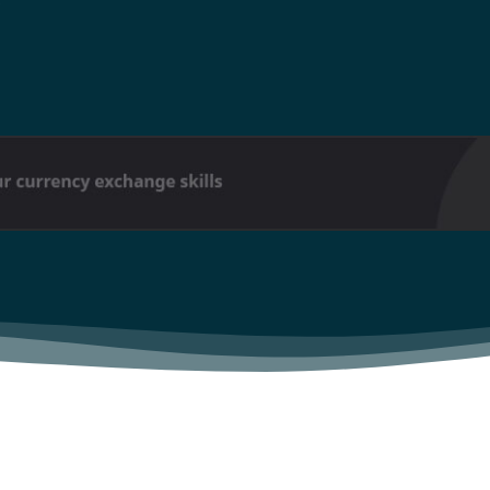
.
Don't miss out!
Sing up for our newsletter to stay in the loop