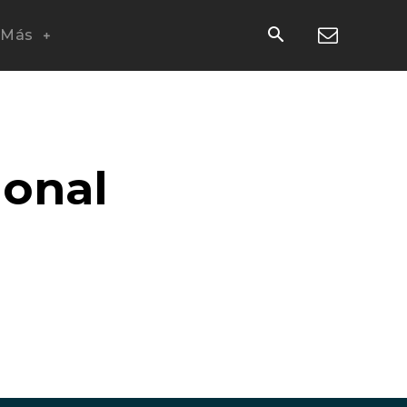
Más
ional