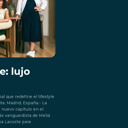
: lujo
l que redefine el lifestyle
.- La
 nuevo capítulo en el
más vanguardista de Meliá
esa Lacoste para