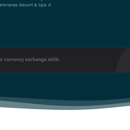
loneras Resort & Spa. A
Don't miss out!
Sing up for our newsletter to stay in the loop