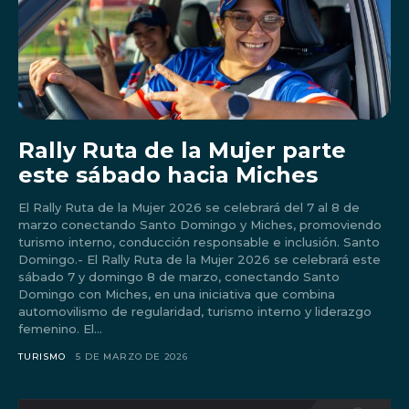
Don't miss
out!
Rally Ruta de la Mujer parte
este sábado hacia Miches
Sing up for our newsletter
to stay in the loop.
El Rally Ruta de la Mujer 2026 se celebrará del 7 al 8 de
marzo conectando Santo Domingo y Miches, promoviendo
turismo interno, conducción responsable e inclusión. Santo
Domingo.- El Rally Ruta de la Mujer 2026 se celebrará este
sábado 7 y domingo 8 de marzo, conectando Santo
Domingo con Miches, en una iniciativa que combina
automovilismo de regularidad, turismo interno y liderazgo
femenino. El...
TURISMO
5 DE MARZO DE 2026