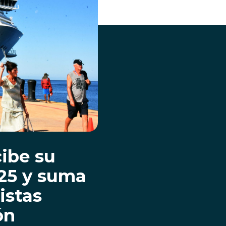
ibe su
025 y suma
istas
ón