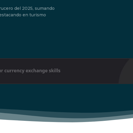
crucero del 2025, sumando
Don't miss out!
destacando en turismo
Sing up for our newsletter to stay in the loop