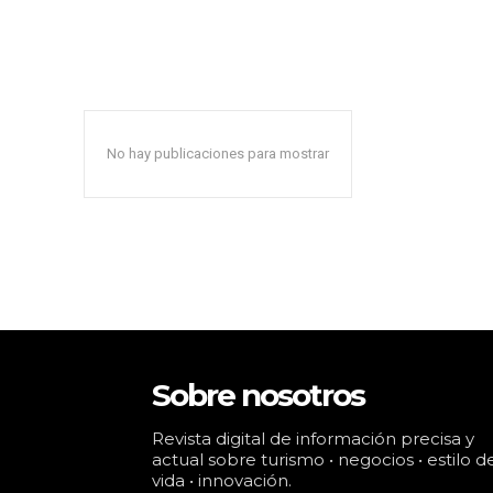
No hay publicaciones para mostrar
Sobre nosotros
Revista digital de información precisa y
actual sobre turismo • negocios • estilo d
vida • innovación.