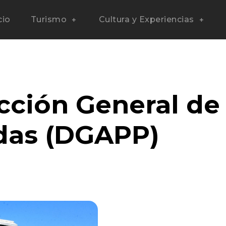
cio
Turismo
Cultura y Experiencias
cción General de
adas (DGAPP)