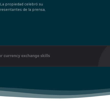
 La propiedad celebró su
Don't miss out!
resentantes de la prensa,
Sing up for our newsletter to stay in the loop