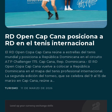
Don't miss
out!
RD Open Cap Cana posiciona a
RD en el tenis internacional
Sing up for our newsletter
to stay in the loop.
El RD Open Copa Cap Cana reúne a estrellas del tenis
mundial y posiciona a República Dominicana en el circuito
ATP Challenger 175. Cap Cana, Rep. Dominicana.- El RD
Open Copa Cap Cana vuelve a colocar a República
Dominicana en el mapa del tenis profesional internacional.
La segunda edición del torneo, que se celebra del 9 al 15 de
marzo en Cap Cana, reúne a...
TURISMO
11 DE MARZO DE 2026