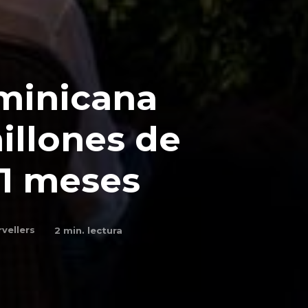
minicana
illones de
11 meses
rvellers
2
min. lectura