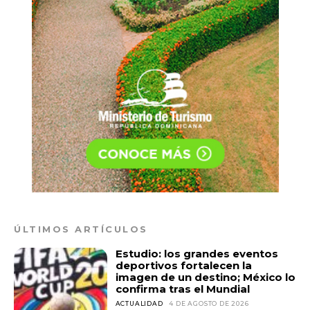
Don't miss
out!
Sing up for our newsletter
to stay in the loop.
ÚLTIMOS ARTÍCULOS
Estudio: los grandes eventos
deportivos fortalecen la
imagen de un destino; México lo
confirma tras el Mundial
ACTUALIDAD
4 DE AGOSTO DE 2026