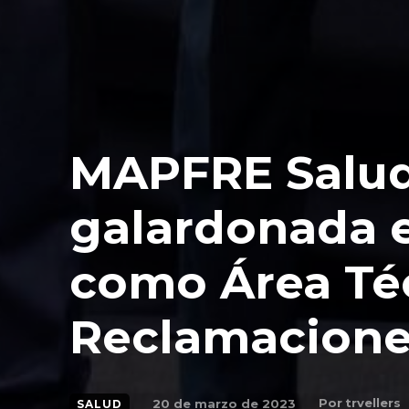
MAPFRE Salud
galardonada e
como Área Téc
Reclamacione
Por
trvellers
20 de marzo de 2023
SALUD