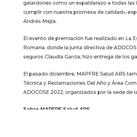
galardones como un espaldarazo a todas las 
cumplir con nuestra promesa de calidad», expr
Andrés Mejía.
El evento de premiación fue realizado en La E
Romana, donde la junta directiva de ADOCOSE fi
seguros Claudia García, hizo entrega de los 
El pasado diciembre, MAPFRE Salud ARS tambi
Técnica y Reclamaciones Del Año y Área Comer
ADOCOSE 2022, organizados por la sede de l
Sobre MAPFRE Salud ARS
Es una administradora de riesgos de salud co
que tiene como propósito mejorar la calidad 