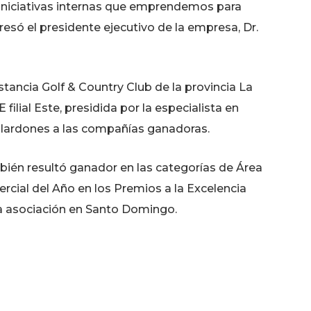
iniciativas internas que emprendemos para
esó el presidente ejecutivo de la empresa, Dr.
stancia Golf & Country Club de la provincia La
lial Este, presidida por la especialista en
galardones a las compañías ganadoras.
én resultó ganador en las categorías de Área
cial del Año en los Premios a la Excelencia
a asociación en Santo Domingo.
n experiencia de más de 55 años en el mercado,
de vida de los dominicanos.