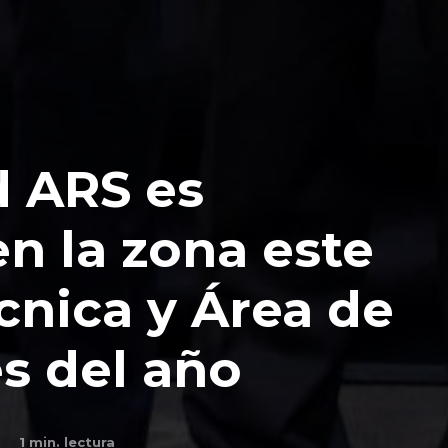
 ARS es
n la zona este
nica y Área de
s del año
1
min. lectura