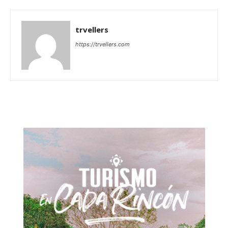
trvellers
https://trvellers.com
Don't miss
out!
Sing up for our newsletter
to stay in the loop.