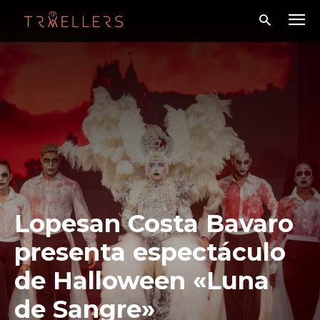
Lopesan Costa Bavaro
presenta espectáculo
de Halloween «Luna
de Sangre»