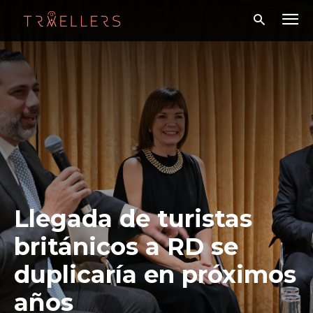
Llegada de turistas
británicos a RD se
duplicaría en próximos
años