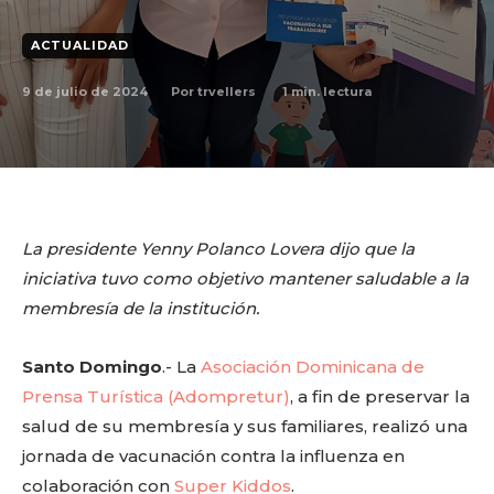
ACTUALIDAD
9 de julio de 2024
1
min. lectura
Por
trvellers
La presidente Yenny Polanco Lovera dijo que la
iniciativa tuvo como objetivo mantener saludable a la
membresía de la institución.
Santo Domingo
.- La
Asociación Dominicana de
Prensa Turística (Adompretur)
, a fin de preservar la
salud de su membresía y sus familiares, realizó una
jornada de vacunación contra la influenza en
colaboración con
Super Kiddos
.